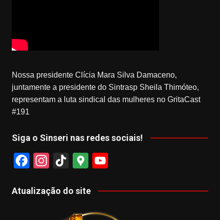
Nossa presidente Clícia Mara Silva Damaceno,
juntamente a presidente do Sintrasp Sheila Thimóteo,
representam a luta sindical das mulheres no GritaCast
#191
Siga o Sinseri nas redes sociais!
F
In
Ti
G
Y
a
st
k
o
o
c
a
T
o
u
Atualização do site
e
gr
o
gl
T