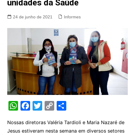
unidades da Saúde
24 de junho de 2021
Informes
W
F
T
C
S
h
a
w
o
h
at
c
itt
p
ar
Nossas diretoras Valéria Tardioli e Maria Nazaré de
Jesus estiveram nesta semana em diversos setores
s
e
er
y
e