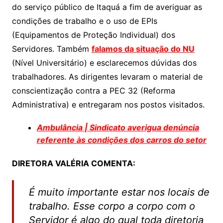
do serviço público de Itaquá a fim de averiguar as
A
b
Li
condições de trabalho e o uso de EPIs
p
o
n
(Equipamentos de Proteção Individual) dos
p
o
k
Servidores. Também
falamos da situação do NU
k
(Nível Universitário) e esclarecemos dúvidas dos
trabalhadores. As dirigentes levaram o material de
conscientização contra a PEC 32 (Reforma
Administrativa) e entregaram nos postos visitados.
Ambulância | Sindicato averigua denúncia
referente às condições dos carros do setor
DIRETORA VALÉRIA COMENTA:
É muito importante estar nos locais de
trabalho. Esse corpo a corpo com o
Servidor é algo do qual toda diretoria