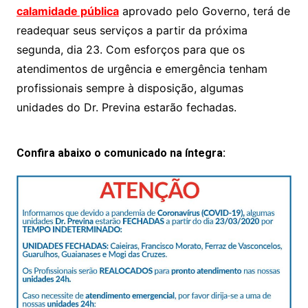
calamidade pública
aprovado pelo Governo, terá de
s
e
er
y
e
readequar seus serviços a partir da próxima
A
b
Li
segunda, dia 23. Com esforços para que os
p
o
n
atendimentos de urgência e emergência tenham
p
o
k
profissionais sempre à disposição, algumas
k
unidades do Dr. Previna estarão fechadas.
Confira abaixo o comunicado na íntegra: