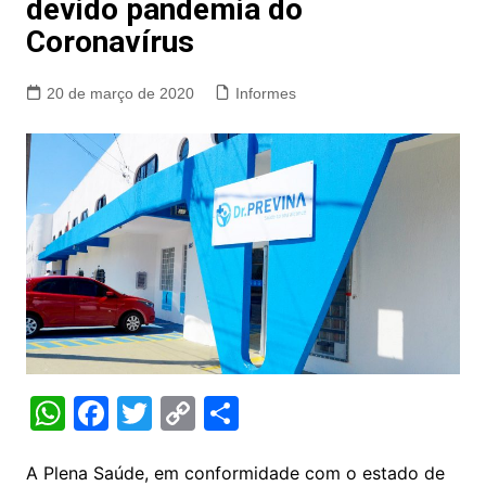
devido pandemia do
Coronavírus
20 de março de 2020
Informes
W
F
T
C
S
h
a
w
o
h
at
c
itt
p
ar
A Plena Saúde, em conformidade com o estado de