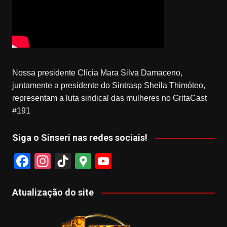
Nossa presidente Clícia Mara Silva Damaceno,
juntamente a presidente do Sintrasp Sheila Thimóteo,
representam a luta sindical das mulheres no GritaCast
#191
Siga o Sinseri nas redes sociais!
F
In
Ti
G
Y
a
st
k
o
o
c
a
T
o
u
Atualização do site
e
gr
o
gl
T
b
a
k
e
u