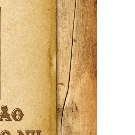
omas
 Doutor
idonto
na Odonto
ntão Card
cólogo
dio Jet Silva
dicatos Online