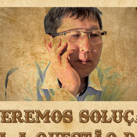
Idi
Max
Mog
Ple
Pla
Psi
Stu
Sin