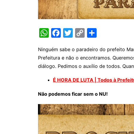
W
F
T
C
S
h
a
w
o
h
at
c
itt
p
ar
Ninguém sabe o paradeiro do prefeito Ma
Prefeitura e não o encontramos. Queremos
s
e
er
y
e
diálogo. Pedimos o auxílio de todos. Qua
A
b
Li
p
o
n
É HORA DE LUTA | Todos à Prefeitu
p
o
k
Não podemos ficar sem o NU!
k