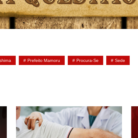
shima
Prefeito Mamoru
Procura-Se
Sede