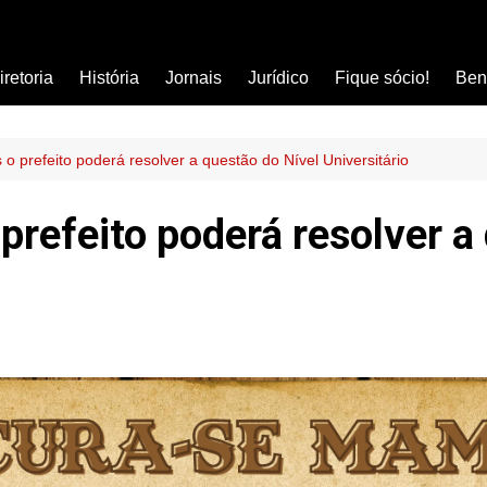
iretoria
História
Jornais
Jurídico
Fique sócio!
Ben
Ass
Car
 o prefeito poderá resolver a questão do Nível Universitário
Clí
 prefeito poderá resolver a
Com
Col
Dis
Ens
Edu
Est
Far
Ins