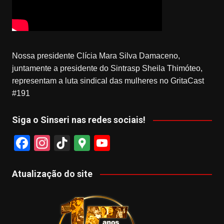
Nossa presidente Clícia Mara Silva Damaceno,
juntamente a presidente do Sintrasp Sheila Thimóteo,
representam a luta sindical das mulheres no GritaCast
#191
Siga o Sinseri nas redes sociais!
F
In
Ti
G
Y
a
st
k
o
o
c
a
T
o
u
Atualização do site
e
gr
o
gl
T
b
a
k
e
u
o
m
M
b