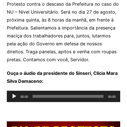
Protesto contra o descaso da Prefeitura no caso do
A
b
Li
NU – Nível Universitário. Será no dia 27 de agosto,
p
o
n
próxima quinta, às 8 horas da manhã, em frente à
p
o
k
Prefeitura. Salientamos a importância da presença
k
maciça dos trabalhadores para, juntos, lutarmos
pela ação do Governo em defesa de nossos
direitos. Traga panelas, apitos e venha com roupas
pretas. Contamos com você, Servidor.
Ouça o áudio da presidente do Sinseri, Clícia Mara
Silva Damaceno:
Tocador
00:00
00:00
de
áudio