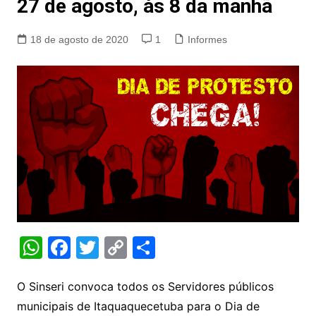
27 de agosto, às 8 da manhã
18 de agosto de 2020
1
Informes
W
F
T
C
S
h
a
w
o
h
at
c
itt
p
ar
O Sinseri convoca todos os Servidores públicos
municipais de Itaquaquecetuba para o Dia de
s
e
er
y
e