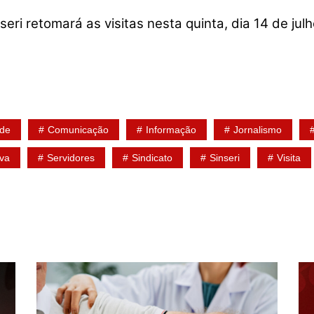
seri retomará as visitas nesta quinta, dia 14 de 
úde
Comunicação
Informação
Jornalismo
iva
Servidores
Sindicato
Sinseri
Visita