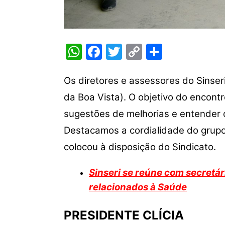
W
F
T
C
S
h
a
w
o
h
at
c
itt
p
ar
Os diretores e assessores do Sinseri
s
e
er
y
e
da Boa Vista). O objetivo do encontr
A
b
Li
sugestões de melhorias e entender 
p
o
n
Destacamos a cordialidade do grupo 
p
o
k
colocou à disposição do Sindicato.
k
Sinseri se reúne com secretár
relacionados à Saúde
PRESIDENTE CLÍCIA