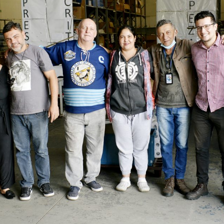
Idi
Max
Mog
Ple
Pla
Psi
Stu
Sin