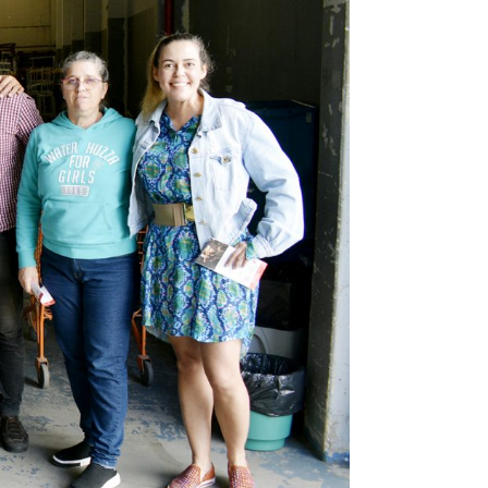
omas
 Doutor
idonto
na Odonto
ntão Card
cólogo
dio Jet Silva
dicatos Online