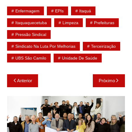
h
a
w
o
h
at
c
itt
p
ar
Enfermagem
EPIs
Itaquá
s
e
er
y
e
Itaquaquecetuba
Limpeza
Prefeituras
A
b
Li
Pressão Sindical
p
o
n
p
o
k
Sindicato Na Luta Por Melhorias
Terceirização
k
UBS São Camilo
Unidade De Saúde
Navegação
Anterior
Próximo
de
Post