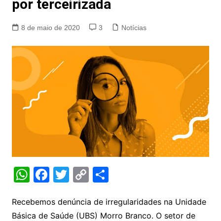
por terceirizada
8 de maio de 2020
3
Notícias
W
F
T
C
S
h
a
w
o
h
at
c
itt
p
ar
Recebemos denúncia de irregularidades na Unidade
Básica de Saúde (UBS) Morro Branco. O setor de