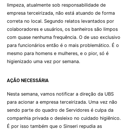
s
e
er
y
e
limpeza, atualmente sob responsabilidade de
A
b
Li
empresa terceirizada, não está atuando de forma
p
o
n
correta no local. Segundo relatos levantados por
p
o
k
colaboradores e usuários, os banheiros são limpos
k
com quase nenhuma frequência. O de uso exclusivo
para funcionários então é o mais problemático. É o
mesmo para homens e mulheres, e o pior, só é
higienizado uma vez por semana.
AÇÃO NECESSÁRIA
Nesta semana, vamos notificar a direção da UBS
para acionar a empresa terceirizada. Uma vez não
sendo parte do quadro de Servidores é culpa da
companhia privada o desleixo no cuidado higiênico.
É por isso também que o Sinseri repudia as