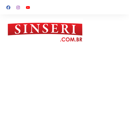
Ir
para
o
conteúdo