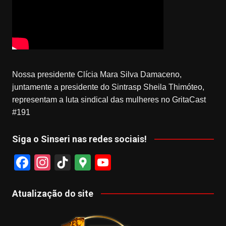
Nossa presidente Clícia Mara Silva Damaceno,
juntamente a presidente do Sintrasp Sheila Thimóteo,
representam a luta sindical das mulheres no GritaCast
#191
Siga o Sinseri nas redes sociais!
F
In
Ti
G
Y
a
st
k
o
o
c
a
T
o
u
Atualização do site
e
gr
o
gl
T