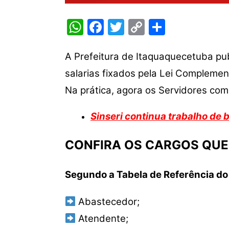
W
F
T
C
S
h
a
w
o
h
at
c
itt
p
ar
A Prefeitura de Itaquaquecetuba pu
s
e
er
y
e
salarias fixados pela Lei Complemen
A
b
Li
Na prática, agora os Servidores com
p
o
n
Sinseri continua trabalho de 
p
o
k
k
CONFIRA OS CARGOS QU
Segundo a Tabela de Referência do 
Abastecedor;
Atendente;