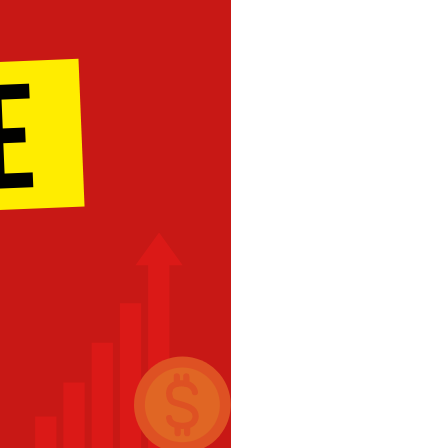
omas
 Doutor
idonto
na Odonto
ntão Card
cólogo
dio Jet Silva
dicatos Online