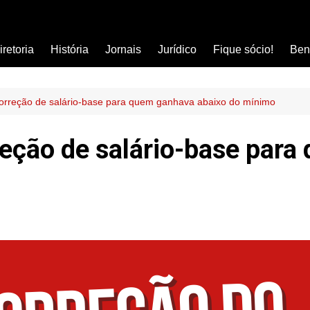
iretoria
História
Jornais
Jurídico
Fique sócio!
Ben
Ass
Car
orreção de salário-base para quem ganhava abaixo do mínimo
Clí
reção de salário-base par
Com
Col
Dis
Ens
Edu
Est
Far
Ins