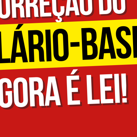
Idi
Max
Mog
Ple
Pla
Psi
Stu
Sin