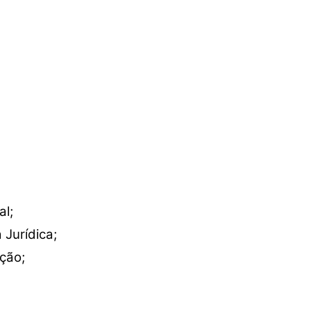
l;
Jurídica;
ção;