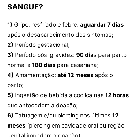
SANGUE?
1)
Gripe, resfriado e febre:
aguardar 7 dias
após o desaparecimento dos sintomas;
2)
Período gestacional;
3)
Período pós-gravidez:
90 dia
s para parto
normal e
180 dias
para cesariana;
4)
Amamentação:
até 12 meses
após o
parto;
5)
Ingestão de bebida alcoólica nas
12 horas
que antecedem a doação;
6)
Tatuagem e/ou piercing nos últimos
12
meses
(piercing em cavidade oral ou região
genital impedem a doação);