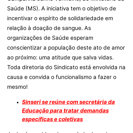
s
e
er
y
e
A
b
Li
Saúde (MS). A iniciativa tem o objetivo de
p
o
n
incentivar o espírito de solidariedade em
p
o
k
relação à doação de sangue. As
k
organizações de Saúde esperam
conscientizar a população deste ato de amor
ao próximo: uma atitude que salva vidas.
Toda diretoria do Sindicato está envolvida na
causa e convida o funcionalismo a fazer o
mesmo!
Sinseri se reúne com secretária da
Educação para tratar demandas
específicas e coletivas