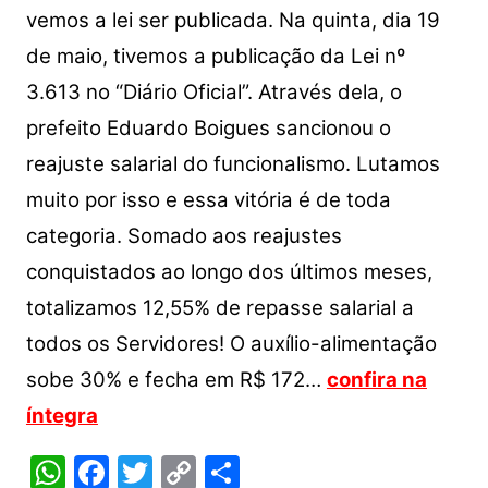
vemos a lei ser publicada. Na quinta, dia 19
de maio, tivemos a publicação da Lei nº
3.613 no “Diário Oficial”. Através dela, o
prefeito Eduardo Boigues sancionou o
reajuste salarial do funcionalismo. Lutamos
muito por isso e essa vitória é de toda
categoria. Somado aos reajustes
conquistados ao longo dos últimos meses,
totalizamos 12,55% de repasse salarial a
todos os Servidores! O auxílio-alimentação
sobe 30% e fecha em R$ 172…
confira na
íntegra
W
F
T
C
S