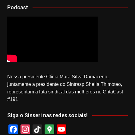
Podcast
Nossa presidente Clícia Mara Silva Damaceno,
juntamente a presidente do Sintrasp Sheila Thimóteo,
representam a luta sindical das mulheres no GritaCast
#191
Siga o Sinseri nas redes sociais!
F
In
Ti
G
Y