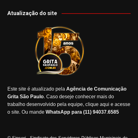
a
st
k
o
o
c
a
T
o
u
Atualização do site
e
gr
o
gl
T
b
a
k
e
u
o
m
M
b
o
a
e
k
p
s
Este site é atualizado pela
Agência de Comunicação
Grita São Paulo
. Caso deseje conhecer mais do
trabalho desenvolvido pela equipe, clique aqui e acesse
o site. Ou mande
WhatsApp para (11) 94037.6585
© Sinseri - Sindicato dos Servidores Públicos Municipais de