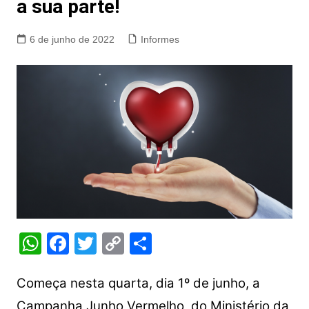
a sua parte!
6 de junho de 2022
Informes
W
F
T
C
S
h
a
w
o
h
at
c
itt
p
ar
Começa nesta quarta, dia 1º de junho, a
Campanha Junho Vermelho, do Ministério da