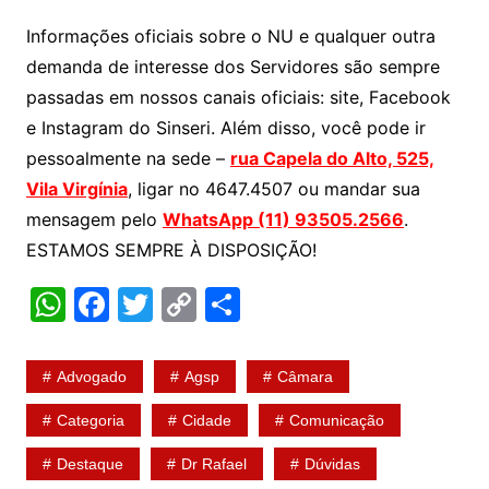
Informações oficiais sobre o NU e qualquer outra
demanda de interesse dos Servidores são sempre
passadas em nossos canais oficiais: site, Facebook
e Instagram do Sinseri. Além disso, você pode ir
pessoalmente na sede –
rua Capela do Alto, 525,
Vila Virgínia
, ligar no 4647.4507 ou mandar sua
mensagem pelo
WhatsApp (11) 93505.2566
.
ESTAMOS SEMPRE À DISPOSIÇÃO!
W
F
T
C
S
h
a
w
o
h
at
c
itt
p
ar
Advogado
Agsp
Câmara
s
e
er
y
e
Categoria
Cidade
Comunicação
A
b
Li
Destaque
Dr Rafael
Dúvidas
p
o
n