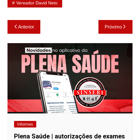
Vereador David Neto
Navegação
Anterior
Próximo
de
Post
Informes
Plena Saúde | autorizações de exames