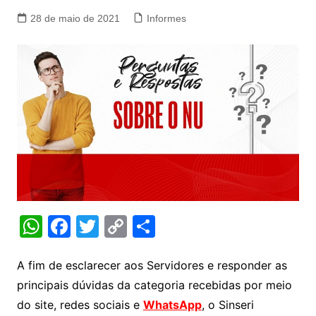
28 de maio de 2021
Informes
W
F
T
C
S
h
a
w
o
h
at
c
itt
p
ar
A fim de esclarecer aos Servidores e responder as
principais dúvidas da categoria recebidas por meio
s
e
er
y
e
do site, redes sociais e
WhatsApp
, o Sinseri