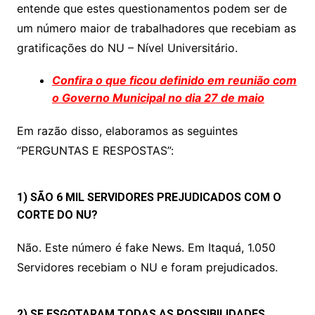
A
b
Li
entende que estes questionamentos podem ser de
p
o
n
um número maior de trabalhadores que recebiam as
p
o
k
gratificações do NU – Nível Universitário.
k
Confira o que ficou definido em reunião com
o Governo Municipal no dia 27 de maio
Em razão disso, elaboramos as seguintes
“PERGUNTAS E RESPOSTAS”:
1) SÃO 6 MIL SERVIDORES PREJUDICADOS COM O
CORTE DO NU?
Não. Este número é fake News. Em Itaquá, 1.050
Servidores recebiam o NU e foram prejudicados.
2) SE ESGOTARAM TODAS AS POSSIBILIDADES