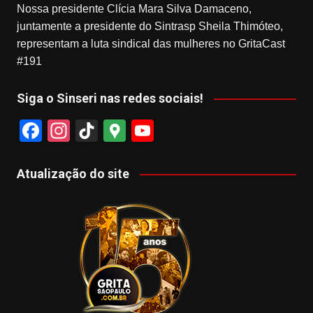
Nossa presidente Clícia Mara Silva Damaceno,
juntamente a presidente do Sintrasp Sheila Thimóteo,
representam a luta sindical das mulheres no GritaCast
#191
Siga o Sinseri nas redes sociais!
F
In
Ti
G
Y
a
st
k
o
o
c
a
T
o
u
Atualização do site
e
gr
o
gl
T
b
a
k
e
u
o
m
M
b
o
a
e
k
p
s