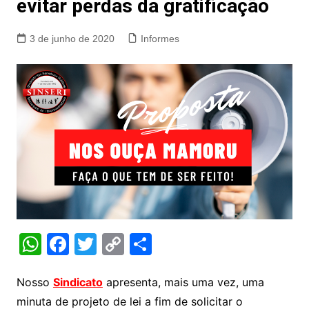
evitar perdas da gratificação
3 de junho de 2020
Informes
W
F
T
C
S
h
a
w
o
h
at
c
itt
p
ar
Nosso
Sindicato
apresenta, mais uma vez, uma
minuta de projeto de lei a fim de solicitar o