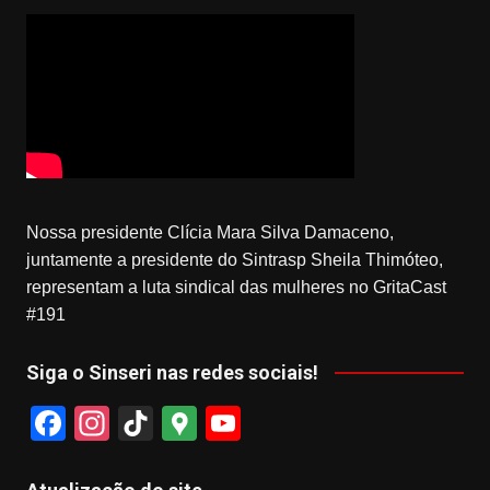
Nossa presidente Clícia Mara Silva Damaceno,
juntamente a presidente do Sintrasp Sheila Thimóteo,
representam a luta sindical das mulheres no GritaCast
#191
Siga o Sinseri nas redes sociais!
F
In
Ti
G
Y
a
st
k
o
o