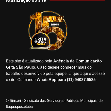
c
a
T
o
u
Atualização do site
e
gr
o
gl
T
b
a
k
e
u
o
m
M
b
o
a
e
k
p
s
Este site é atualizado pela
Agência de Comunicação
Grita São Paulo
. Caso deseje conhecer mais do
trabalho desenvolvido pela equipe, clique aqui e acesse
o site. Ou mande
WhatsApp para (11) 94037.6585
© Sinseri - Sindicato dos Servidores Públicos Municipais de
Itaquaquecetuba