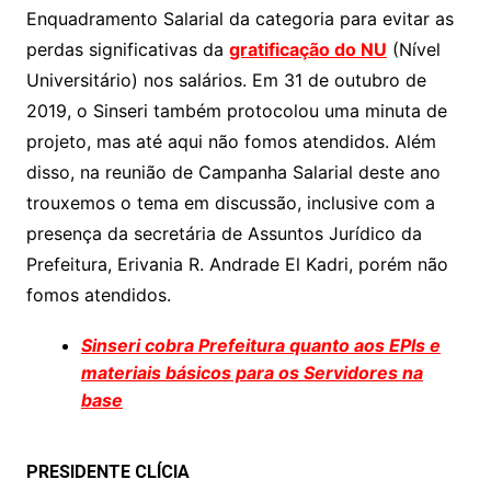
s
e
er
y
e
Enquadramento Salarial da categoria para evitar as
A
b
Li
perdas significativas da
gratificação do NU
(Nível
p
o
n
Universitário) nos salários. Em 31 de outubro de
p
o
k
2019, o Sinseri também protocolou uma minuta de
k
projeto, mas até aqui não fomos atendidos. Além
disso, na reunião de Campanha Salarial deste ano
trouxemos o tema em discussão, inclusive com a
presença da secretária de Assuntos Jurídico da
Prefeitura, Erivania R. Andrade El Kadri, porém não
fomos atendidos.
Sinseri cobra Prefeitura quanto aos EPIs e
materiais básicos para os Servidores na
base
PRESIDENTE CLÍCIA