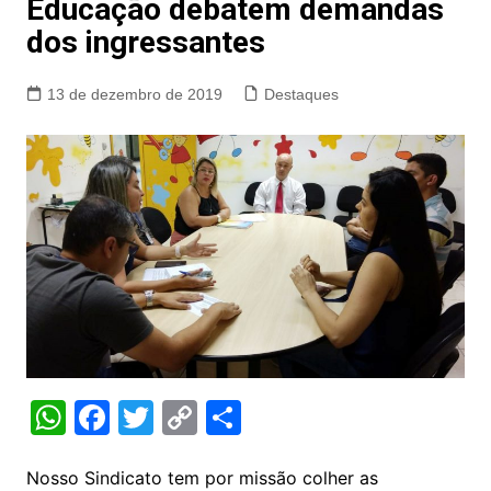
Educação debatem demandas
dos ingressantes
13 de dezembro de 2019
Destaques
W
F
T
C
S
h
a
w
o
h
at
c
itt
p
ar
Nosso Sindicato tem por missão colher as