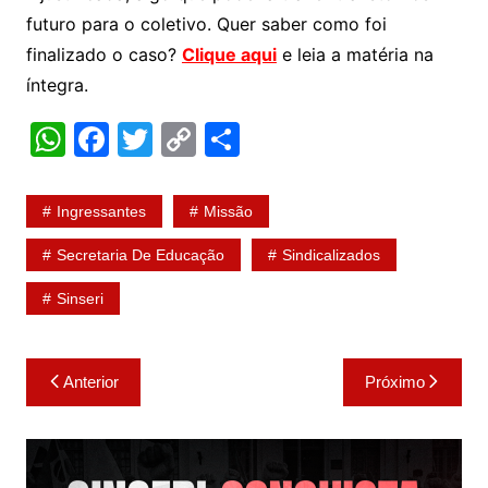
futuro para o coletivo. Quer saber como foi
finalizado o caso?
Clique aqui
e leia a matéria na
íntegra.
W
F
T
C
S
h
a
w
o
h
at
c
itt
p
ar
Ingressantes
Missão
s
e
er
y
e
Secretaria De Educação
Sindicalizados
A
b
Li
Sinseri
p
o
n
p
o
k
Navegação
k
Anterior
Próximo
de
Post