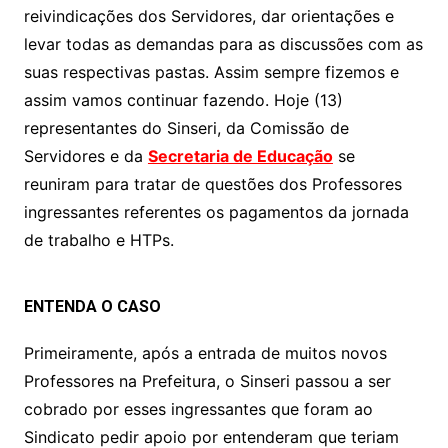
reivindicações dos Servidores, dar orientações e
s
e
er
y
e
levar todas as demandas para as discussões com as
A
b
Li
suas respectivas pastas. Assim sempre fizemos e
p
o
n
assim vamos continuar fazendo. Hoje (13)
p
o
k
representantes do Sinseri, da Comissão de
k
Servidores e da
Secretaria de Educação
se
reuniram para tratar de questões dos Professores
ingressantes referentes os pagamentos da jornada
de trabalho e HTPs.
ENTENDA O CASO
Primeiramente, após a entrada de muitos novos
Professores na Prefeitura, o Sinseri passou a ser
cobrado por esses ingressantes que foram ao
Sindicato pedir apoio por entenderam que teriam