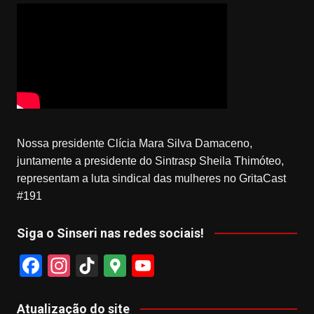
Nossa presidente Clícia Mara Silva Damaceno,
juntamente a presidente do Sintrasp Sheila Thimóteo,
representam a luta sindical das mulheres no GritaCast
#191
Siga o Sinseri nas redes sociais!
F
In
Ti
G
Y
a
st
k
o
o
c
a
T
o
u
Atualização do site