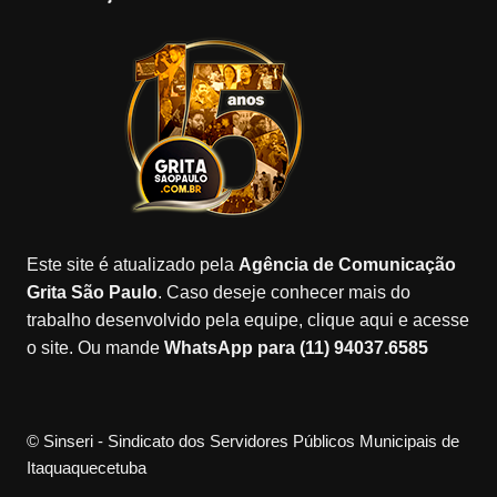
e
gr
o
gl
T
b
a
k
e
u
o
m
M
b
o
a
e
k
p
s
Este site é atualizado pela
Agência de Comunicação
Grita São Paulo
. Caso deseje conhecer mais do
trabalho desenvolvido pela equipe, clique aqui e acesse
o site. Ou mande
WhatsApp para (11) 94037.6585
© Sinseri - Sindicato dos Servidores Públicos Municipais de
Itaquaquecetuba