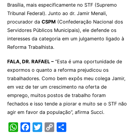
Brasília, mais especificamente no STF (Supremo
s
e
er
y
e
Tribunal Federal). Junto ao dr. Jamir Menali,
A
b
Li
procurador da
CSPM
(Confederação Nacional dos
p
o
n
Servidores Públicos Municipais), ele defende os
p
o
k
interesses da categoria em um julgamento ligado à
k
Reforma Trabalhista.
FALA, DR. RAFAEL –
“Esta é uma oportunidade de
expormos o quanto a reforma prejudicou os
trabalhadores. Como bem expôs meu colega Jamir,
em vez de ter um crescimento na oferta de
emprego, muitos postos de trabalho foram
fechados e isso tende a piorar e muito se o STF não
agir em favor da população”, afirma Succi.
W
F
T
C
S