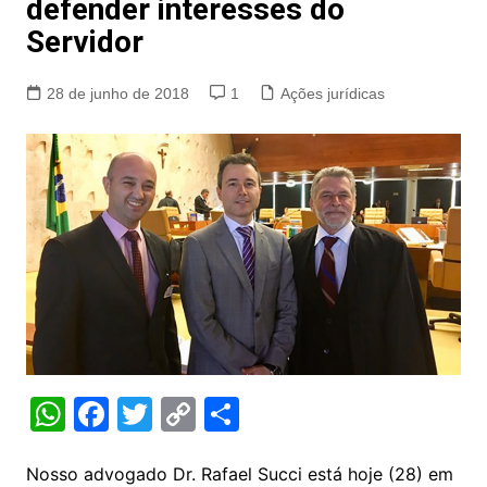
defender interesses do
Servidor
28 de junho de 2018
1
Ações jurídicas
W
F
T
C
S
h
a
w
o
h
at
c
itt
p
ar
Nosso advogado Dr. Rafael Succi está hoje (28) em