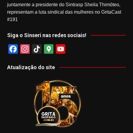
juntamente a presidente do Sintrasp Sheila Thimóteo,
representam a luta sindical das mulheres no GritaCast
#191
Siga o Sinseri nas redes sociais!
F
In
Ti
G
Y
a
st
k
o
o
c
a
T
o
u
Atualização do site
e
gr
o
gl
T
b
a
k
e
u
o
m
M
b
o
a
e
k
p
s