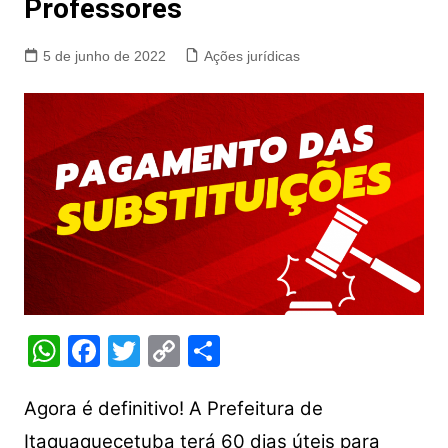
Professores
5 de junho de 2022
Ações jurídicas
W
F
T
C
S
h
a
w
o
h
at
c
itt
p
ar
Agora é definitivo! A Prefeitura de
s
e
er
y
e
Itaquaquecetuba terá 60 dias úteis para