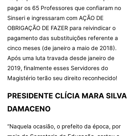
A
b
Li
pagar os 65 Professores que confiaram no
p
o
n
Sinseri e ingressaram com AÇÃO DE
p
o
k
OBRIGAÇÃO DE FAZER para reivindicar o
k
pagamento das substituições referente a
cinco meses (de janeiro a maio de 2018).
Após uma luta travada desde janeiro de
2019, finalmente esses Servidores do
Magistério terão seu direito reconhecido!
PRESIDENTE CLÍCIA MARA SILVA
DAMACENO
“Naquela ocasião, o prefeito da época, por