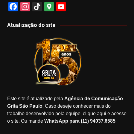
F
In
Ti
G
Y
a
st
k
o
o
c
a
T
o
u
Atualização do site
e
gr
o
gl
T
b
a
k
e
u
o
m
M
b
o
a
e
k
p
s
Este site é atualizado pela
Agência de Comunicação
Grita São Paulo
. Caso deseje conhecer mais do
trabalho desenvolvido pela equipe, clique aqui e acesse
o site. Ou mande
WhatsApp para (11) 94037.6585